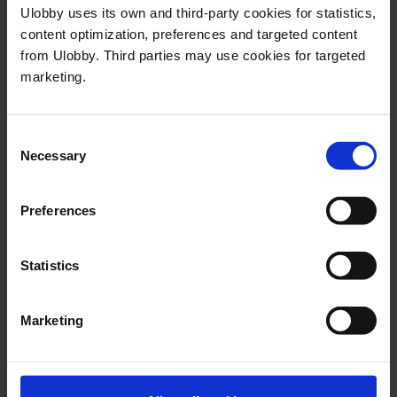
Ulobby uses its own and third-party cookies for statistics,
Mens et CRM kan være svært nyttig når
content optimization, preferences and targeted content
du jobber med å møte kundenes behov
from Ulobby. Third parties may use cookies for targeted
og organisere relasjonen med dem, tilbyr
marketing.
et SRM en mer omfattende funksjonalitet
som tar hensyn til alle de ulike faktorene
Consent
som påvirker suksessen til dine Public
Necessary
Selection
Affairs-innsatser.
Preferences
Statistics
Del denne artikkelen
Marketing