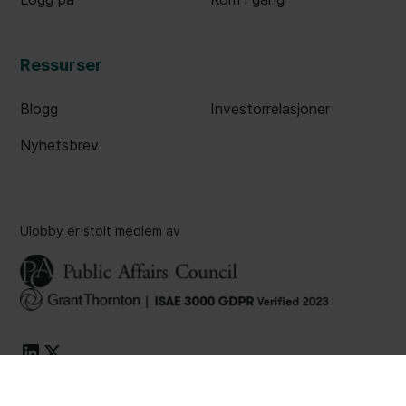
Ressurser
Blogg
Investorrelasjoner
Nyhetsbrev
Ulobby er stolt medlem av