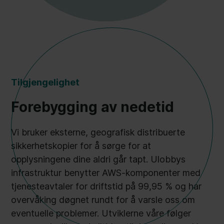
Tilgjengelighet
Forebygging av nedetid
Vi bruker eksterne, geografisk distribuerte
sikkerhetskopier for å sørge for at
opplysningene dine aldri går tapt. Ulobbys
infrastruktur benytter AWS-komponenter med
tjenesteavtaler for driftstid på 99,95 % og har
overvåking døgnet rundt for å varsle oss om
eventuelle problemer. Utviklerne våre følger