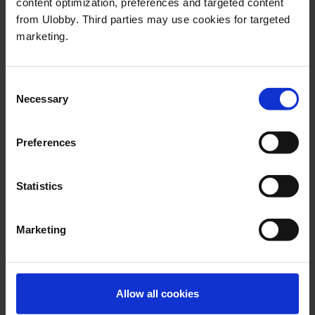
content optimization, preferences and targeted content
for de som har adgang.»
from Ulobby. Third parties may use cookies for targeted
marketing.
Bertel Torp
Medgrunnlegger
Consent
Necessary
Selection
Preferences
Statistics
Marketing
Allow all cookies