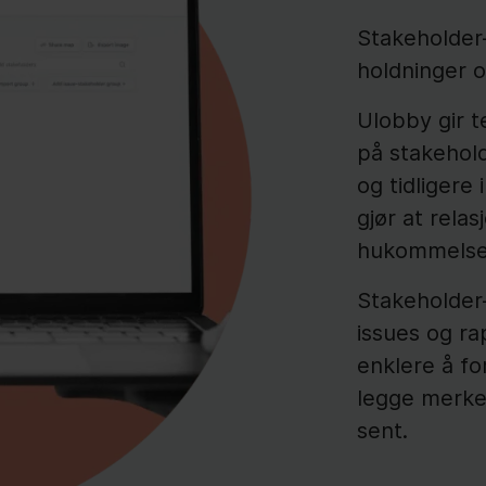
Stakeholder-
holdninger o
Ulobby gir t
på stakehold
og tidligere
gjør at rela
hukommelse e
Stakeholder-
issues og ra
enklere å f
legge merke 
sent.