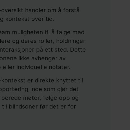
oversikt handler om å forstå
g kontekst over tid.
eam muligheten til å følge med
ere og deres roller, holdninger
 interaksjoner på ett sted. Dette
sjonene ikke avhenger av
ller individuelle notater.
kontekst er direkte knyttet til
pportering, noe som gjør det
orberede møter, følge opp og
til blindsoner før det er for