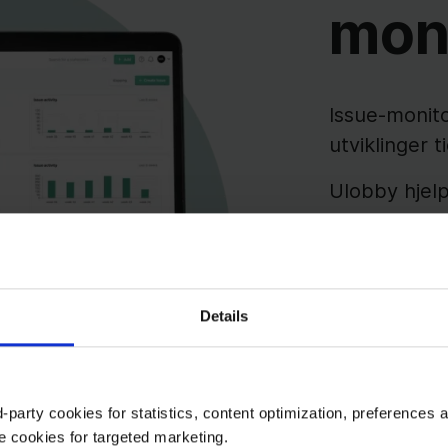
mon
Issue-monit
utviklinger t
Ulobby hjelp
dagsordener 
det er enkle
hva som går 
fremdeles p
Details
Monitorering 
stakeholdere
-party cookies for statistics, content optimization, preferences 
holdninger o
e cookies for targeted marketing.