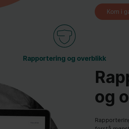
Kom i g
Rapportering og overblikk
Rap
og o
Rapportering
forstå mønst