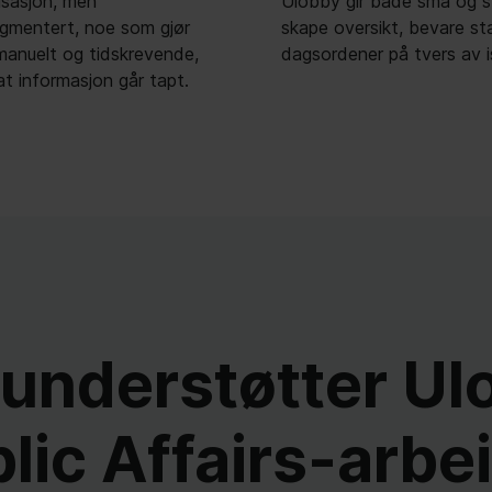
nisasjon, men
attform for å
agmentert, noe som gjør
og håndtere komplekse
 manuelt og tidskrevende,
dagsordener på tvers av is
at informasjon går tapt.
 understøtter U
lic Affairs-arbe