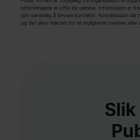
Public Affairs er forskjellig fra organisasjon til orga
Ulobby gir både små og store team en felles KI-drevet pl
utfordringene er ofte de samme. Informasjon er fr
skape oversikt, bevare stakeholder-kontekst 
det vanskelig å bevare kontekst. Koordinasjon blir
og det øker risikoen for at muligheter overses eller 
Slik
Pub