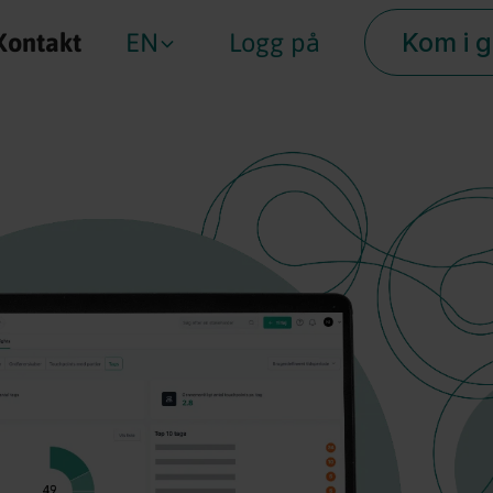
Kom i 
Kontakt
EN
Logg på