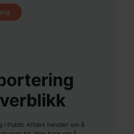
ang
portering
verblikk
 i Public Affairs handler om å
re over tid, ikke bare om å