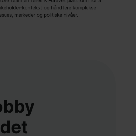
sues, markeder og politiske nivåer.
lobby
idet