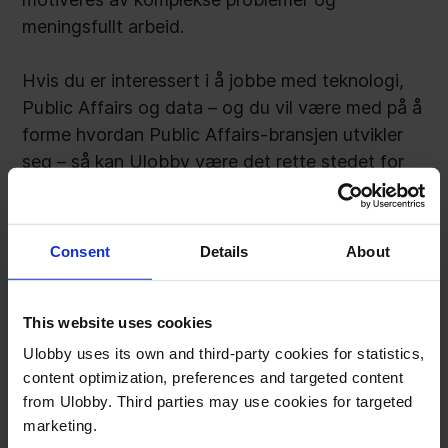
meningsfullt arbeid.
Hvis du er interessert i å jobbe med teknologi,
Public Affairs og data – og du vil være med på å
forme hvordan Public Affairs-bransjen utvikler
seg – så kan Ulobby være det rette stedet for
deg.
Ta gjerne kontakt, selv hvis det ikke finnes en
Consent
Details
About
ledig stilling som matcher profilen din.»
This website uses cookies
Mariann Malchau Olsen
Head of Public Affairs Solutions
Ulobby uses its own and third-party cookies for statistics,
content optimization, preferences and targeted content
Send uoppfordrede søknader til:
from Ulobby. Third parties may use cookies for targeted
career@ulobby.eu
marketing.