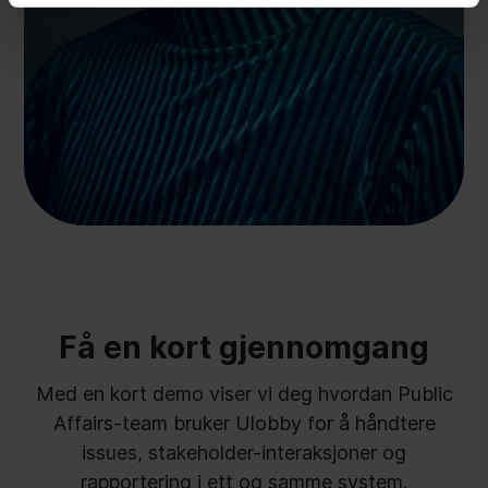
Få en kort gjennomgang
Med en kort demo viser vi deg hvordan Public
Affairs-team bruker Ulobby for å håndtere
issues, stakeholder-interaksjoner og
rapportering i ett og samme system.