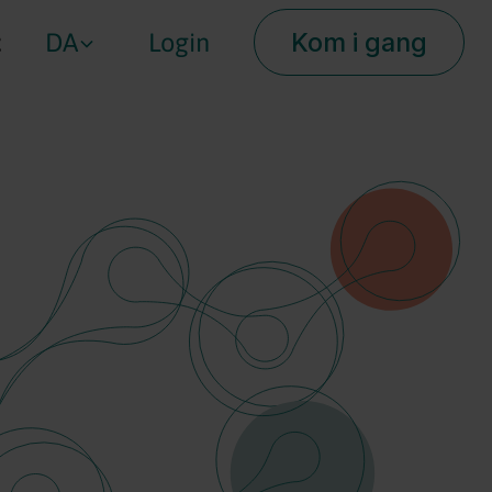
Kom i gang
t
DA
Login