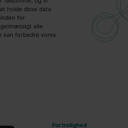
er følsomme, og vi
at holde disse data
 inden for
egelmæssigt alle
re kan forbedre vores
Fortrolighed