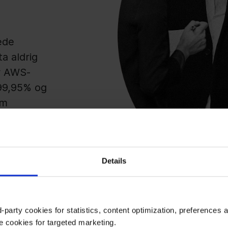
rede
ta aldrig
er AWS-
99,95% og
om
holder nøje
at
dgang til
Details
-party cookies for statistics, content optimization, preferences 
e cookies for targeted marketing.