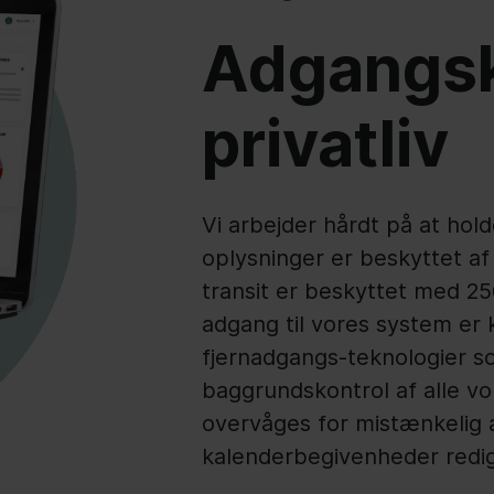
Adgangsk
privatliv
Vi arbejder hårdt på at hold
oplysninger er beskyttet a
transit er beskyttet med 25
adgang til vores system er k
fjernadgangs-teknologier s
baggrundskontrol af alle v
overvåges for mistænkelig a
kalenderbegivenheder redige