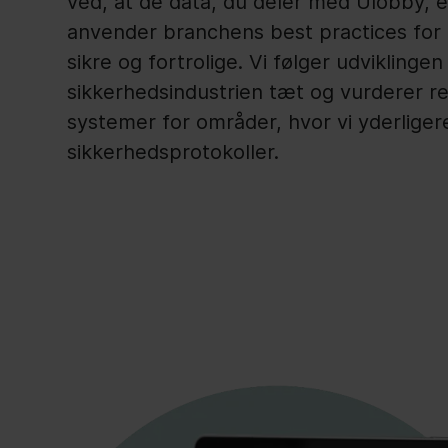
ved, at de data, du deler med Ulobby, 
anvender branchens best practices for 
sikre og fortrolige. Vi følger udviklingen
sikkerhedsindustrien tæt og vurderer r
systemer for områder, hvor vi yderlige
sikkerhedsprotokoller.