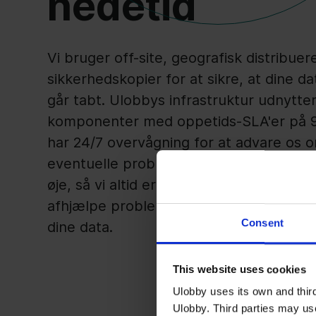
nedetid
Vi bruger off-site, geografisk distribue
sikkerhedskopier for at sikre, at dine da
går tabt. Ulobbys infrastruktur udnytt
komponenter med oppetids-SLA'er på 
har 24/7 overvågning for at advare os 
eventuelle problemer. Vores udviklere 
øje, så vi altid er tilgængelige og klar til 
afhjælpe problemer, der kan forhindre a
Consent
dine data.
This website uses cookies
Ulobby uses its own and third
Ulobby. Third parties may us