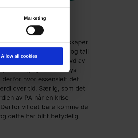
Marketing
dine
c Affairs-aktivitetene skaper
ofte krever harde fakta og tall
Allow all cookies
alle avdelinger er påkrevd av
jente seg igjen i. Ulobbys
derfor hvor essensielt det
erdi over tid. Særlig, som det
erdien av PA når en krise
. Derfor vil det bare komme de
g dette har blitt betydelig