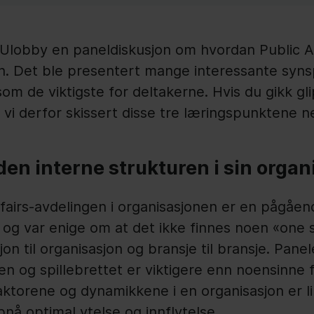
Ulobby en paneldiskusjon om hvordan Public Af
en. Det ble presentert mange interessante syn
om de viktigste for deltakerne. Hvis du gikk gl
i derfor skissert disse tre læringspunktene n
den interne strukturen i sin organ
fairs-avdelingen i organisasjonen er en pågåend
g var enige om at det ikke finnes noen «one si
jon til organisasjon og bransje til bransje. Pan
en og spillebrettet er viktigere enn noensinne 
faktorene og dynamikkene i en organisasjon er l
nå optimal ytelse og innflytelse.