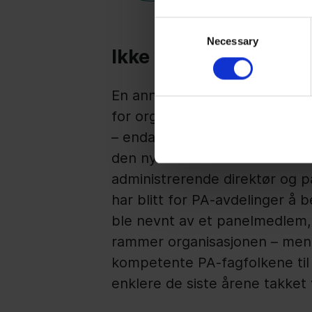
Consent
Necessary
Selection
Ikke vær redd for å m
En annen hodepine for mange 
for organisasjonen. Særlig når
– enda mer når det har vært e
den nye administrerende direk
administrerende direktør og 
har blitt for PA-avdelinger å 
ble nevnt av et panelmedlem, i 
rammer organisasjonen – men m
kompetente PA-fagfolkene til 
enklere de siste årene takket