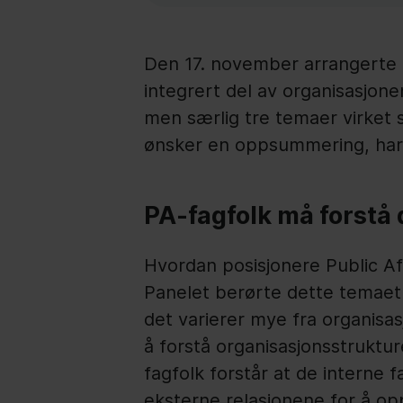
Den 17. november arrangerte 
integrert del av organisasjon
men særlig tre temaer virket s
ønsker en oppsummering, har v
PA-fagfolk må forstå 
Hvordan posisjonere Public Af
Panelet berørte dette temaet o
det varierer mye fra organisas
å forstå organisasjonsstruktur
fagfolk forstår at de interne 
eksterne relasjonene for å opp