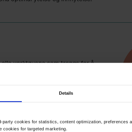
 alle verktøyene som trengs for å
stakeholdere, samt for å måle og
Details
-party cookies for statistics, content optimization, preferences 
e cookies for targeted marketing.