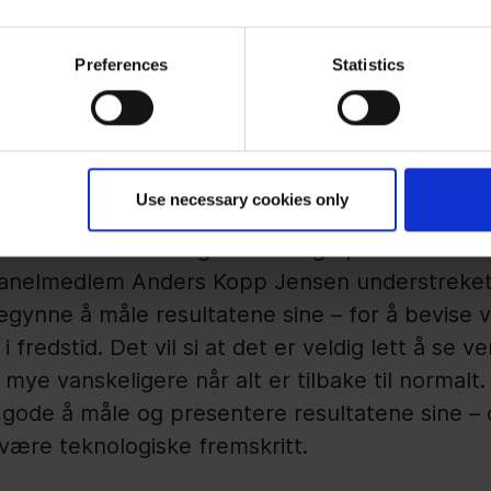
Preferences
Statistics
åle og rapportere PA-resultatene 
PA-fagfolk er å dokumentere verdien som Publi
 det gjelder rapportering til toppledelsen, som 
Use necessary cookies only
t lederbytte og et fullstendig gjennomgang av 
tøren. En utfordring som mange på webinaret k
panelmedlem Anders Kopp Jensen understreket 
begynne å måle resultatene sine – for å bevise v
fredstid. Det vil si at det er veldig lett å se v
ye vanskeligere når alt er tilbake til normalt
gode å måle og presentere resultatene sine – o
 være teknologiske fremskritt.