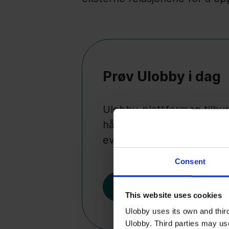
Prøv Ulobby i dag
Ulobby-plattformen tilbyr
håndtere dagsordener og 
evaluere påvirkning.
Consent
Kom i gang
This website uses cookies
Ulobby uses its own and third
Ulobby. Third parties may us