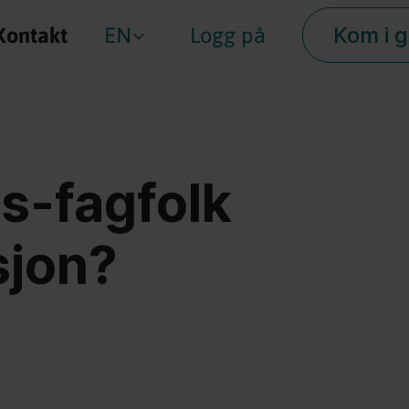
Kom i 
Kontakt
EN
Logg på
rs-fagfolk
sjon?