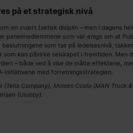
res på et strategisk nivå
som en svært taktisk disiplin – men i dagens h
ølge panelmedlemmene som var enige om at Publ
ske beslutningene som tas på ledelsesnivå, takk
 som kan påvirke selskapet i fremtiden. Men det
dien – både ved å vise de målte effektene, me
-initiativene med forretningsstrategien.
 (Telia Company), Moises Costa (MAN Truck & B
ensen (Ulobby).