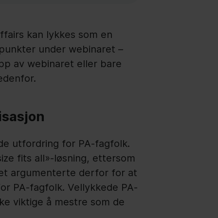
fairs kan lykkes som en
spunkter under webinaret –
ipp av webinaret eller bare
edenfor.
isasjon
e utfordring for PA-fagfolk.
ze fits all»-løsning, ettersom
elet argumenterte derfor for at
for PA-fagfolk. Vellykkede PA-
ike viktige å mestre som de