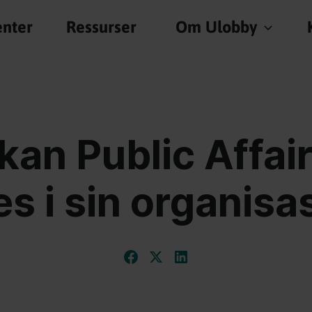
nter
Ressurser
Om Ulobby
an Public Affai
es i sin organisa