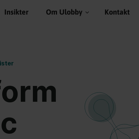
Insikter
Insikter
Om Ulobby
Om Ulobby
Kontakt
Kontakt
ister
form
ic