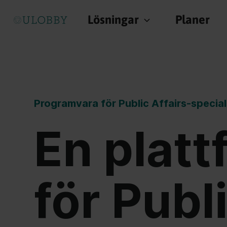
Lösningar
Lösningar
Planer
Planer
Programvara för Public Affairs-special
En platt
för Publ