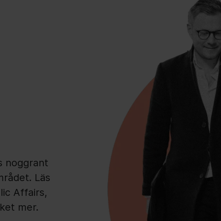
rs noggrant
mrådet. Läs
c Affairs,
cket mer.