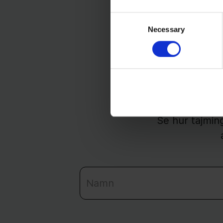
Consent
Necessary
Selection
Få
I en kort demo v
sakfrågor, sta
Se hur tajming