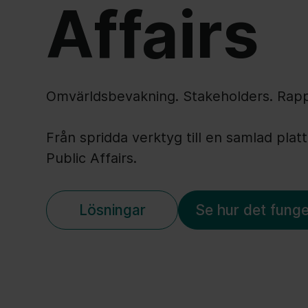
Affairs
Omvärldsbevakning. Stakeholders. Rapp
Från spridda verktyg till en samlad plat
Public Affairs.
Lösningar
Se hur det funge