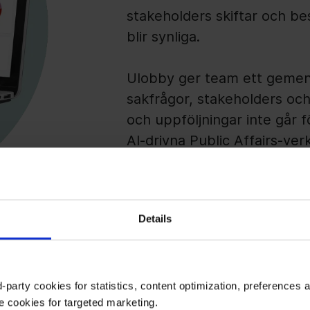
stakeholders skiftar och be
blir synliga.
Ulobby ger team ett gemens
sakfrågor, stakeholders o
och uppföljningar inte går 
AI-drivna Public Affairs-verk
Se hur plattformen fun
Details
-party cookies for statistics, content optimization, preferences 
e cookies for targeted marketing.