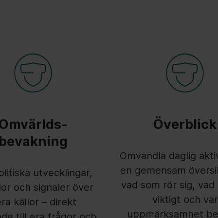
Omvärlds-
Överblick
bevakning
Omvandla daglig aktivi
en gemensam översi
olitiska utvecklingar,
vad som rör sig, vad
or och signaler över
viktigt och var
era källor – direkt
uppmärksamhet be
de till era frågor och