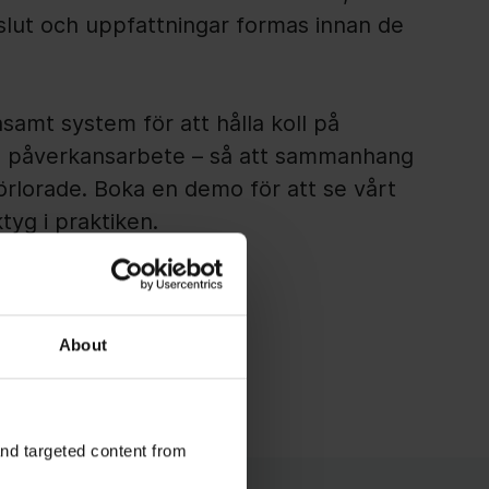
slut och uppfattningar formas innan de
amt system för att hålla koll på
ch påverkansarbete – så att sammanhang
förlorade. Boka en demo för att se vårt
tyg i praktiken.
gerar
About
and targeted content from