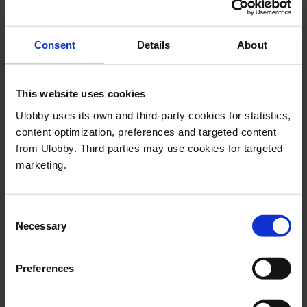
Consent
Details
About
This website uses cookies
Ulobby uses its own and third-party cookies for statistics,
content optimization, preferences and targeted content
from Ulobby. Third parties may use cookies for targeted
marketing.
Consent
Mariann Malchau Olsen
Necessary
Selection
Head of Public Affairs Solutions
mariann.malchau@ulobby.eu
Preferences
Mariann är Head of Public Affairs Solutions och