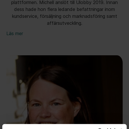
plattformen. Michell anslöt till Ulobby 2019. Innan
dess hade hon flera ledande befattningar inom
kundservice, försäljning och marknadsföring samt
affärsutveckling.
Läs mer