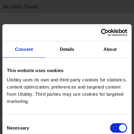
No items found.
Få en kort genomgång
I en kort demo visar vi hur Public Affairs-team
Consent
Details
About
använder Ulobby för att hantera sakfrågor,
stakeholderengagemang och rapportering i ett
gemensamt system. Se hur tajming, kontext och
This website uses cookies
uppföljning hänger ihop – så att Public Affairs-
Ulobby uses its own and third-party cookies for statistics,
arbetet blir enklare att strukturera och förklara.
content optimization, preferences and targeted content
from Ulobby. Third parties may use cookies for targeted
marketing.
Consent
Necessary
Selection