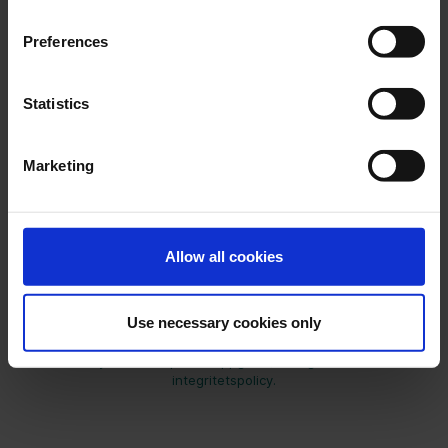
Preferences
Statistics
Marketing
Allow all cookies
Ulobby behöver de kontaktuppgifter du lämnar för att kunna
kontakta dig om våra produkter och tjänster. Du kan när som
Use necessary cookies only
helst avregistrera dig från dessa utskick. För information om hur
du avregistrerar dig samt om våra rutiner för integritet och hur
vi skyddar dina personuppgifter, vänligen läs vår
integritetspolicy.