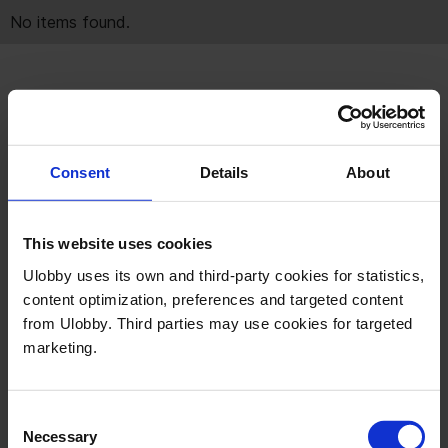
No items found.
Få en kort gennemgang
I en kort demo viser vi dig, hvordan Public
Consent
Details
About
Affairs-teams bruger Ulobby til at håndtere
issues, stakeholder-interaktioner og rapportering
i et samlet system.
This website uses cookies
Se hvordan timing, kontekst og opfølgning er
Ulobby uses its own and third-party cookies for statistics,
forbundet - så Public Affairs bliver nemmere at
content optimization, preferences and targeted content
håndtere og forklare.
from Ulobby. Third parties may use cookies for targeted
marketing.
Consent
Necessary
Selection