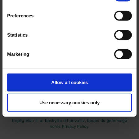
Preferences
Statistics
Marketing
Allow all cookies
Ulobby har brug for de kontaktoplysninger, du giver os, til at
Use necessary cookies only
kontakte dig om vores produkter og tjenester. Du kan til enhver
tid frabede dig disse meddelelser. For information om hvordan
du framelder dig, samt vores fortrolighedspraksis og
forpligtelse til at beskytte dit privatliv, bedes du gennemgå
vores Privacy Policy.